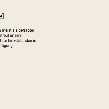
el
meist als gefragter
treut unsere
 für Einzelstunden in
efügung.